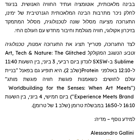
בבינה מלאכותית, אוטומציה ועתיד החוויה האנושית. בניגוד
לחלק ניכר מתרבות הבינה המלאכותית הגנרטיבית של ימינו,
התערוכה מציעה מסלול שונה לטכנולוגיה, מסלול המתמקד
בזיכרון אקולוגי, חוויה מגולמת וחיבור מחדש עם העולם החי.
אמנות, טכנולוגיה
תציג את התערוכה
'
פטריץ
לצד התערוכה,
Art, Tech & Nature: The Glitched
המקולקל
וטבע: הנשגב
לונדון ביום רביעי, 3 ביוני, בין השעות 11:40
SXSW
ב-
Sublime
"בניית
(שלב 2). היא תופיע גם בפאנל
Protein
ל-12:10 באולפני
עולם לחושים: כשאמנות פוגשת חוויה פוגשת מותג"
Worldbuilding for the Senses: When Art Meets
"
(
ביום חמישי, 4 ביוני, בין השעות
)
"
Experience Meets Brand
16:10 ל-16:50 במבשלת טרומן (שלב 1 של טרומן).
מדיה:
–
למידע נוסף
Alessandro Gallini