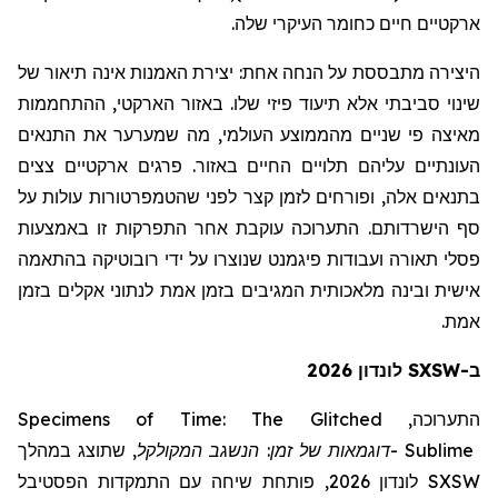
ארקטיים חיים כחומר העיקרי שלה.
היצירה מתבססת על הנחה אחת:
יצירת האמנות אינה תיאור של
שינוי סביבתי אלא תיעוד פיזי שלו. באזור הארקטי, ההתחממות
מאיצה פי שניים מהממוצע העולמי, מה שמערער את התנאים
העונתיים עליהם תלויים החיים באזור. פרגים ארקטיים צצים
בתנאים אלה, ופורחים לזמן קצר לפני שהטמפרטורות עולות על
סף הישרדותם. התערוכה עוקבת אחר התפרקות זו באמצעות
פסלי תאורה ועבודות פיגמנט שנוצרו על ידי רובוטיקה בהתאמה
אישית ובינה מלאכותית המגיבים בזמן אמת לנתוני אקלים בזמן
אמת.
ב-SXSW לונדון 2026
Specimens of Time: The Glitched
התערוכה,
שתוצג במהלך
,
המקולקל
דוגמאות של זמן: הנשגב
-
Sublime
לונדון 2026, פותחת שיחה עם התמקדות הפסטיבל
SXSW