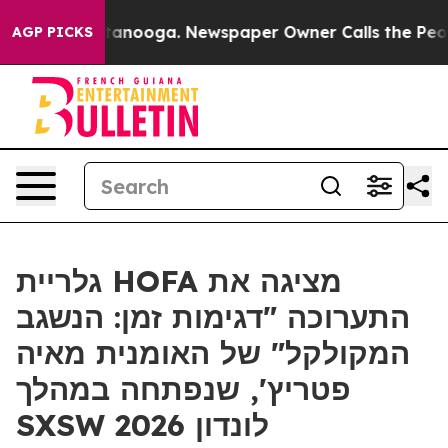
s in Chattanooga. Newspaper Owner Calls the People 
AGP PICKS
גלריית HOFA מציגה את
התערוכה "דגימות זמן: הנשגב
המקולקל" של האומנית מאיה
פטריץ', שנפתחה במהלך
SXSW לונדון 2026