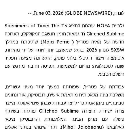
לונדון, June 03, 2026 (GLOBE NEWSWIRE) --
Specimens of Time: The
שמחה להציג את
HOFA
גלריית
תערוכה
(דוגמאות הזמן: הנשגב המקולקל),
Glitched Sublime
שתיפתח במהלך
)
Maja Petrić
(
'
פטריץ
חדשה של מאיה
לונדון 2026. ברגע שמעוצב יותר ויותר על ידי מהירות,
SXSW
אוטומציה וייצור דיגיטלי בלתי פוסק, התערוכה מציעה תפקיד
שונה לטכנולוגיה: מדיום למשמעות, תפיסה וחיבור מורגש עם
העולם הטבעי.
עבודתה
של
פטריץ
', שפותחה במשך יותר משני עשורים,
משלבת בינה מלאכותית מותאמת אישית, רובוטיקה, אור ונתונים
סביבתיים בזמן אמת כדי לייצר עבודות שבהן שינוי אקולוגי מייצר
פותחה בשיתוף
Glitched Sublime
צורה ישירות. היצירה
פעולה עם מדען הבינה המלאכותית
והרובוטיקן
מיכאי
, תוך שימוש בנתוני אקלים
)
Mihai Jalobeanu
(
ג'אלובאנו